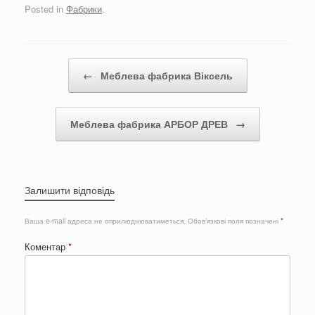
Posted in
Фабрики
.
Post navigation
←
Меблева фабрика Віксель
Меблева фабрика АРБОР ДРЕВ
→
Залишити відповідь
Ваша e-mail адреса не оприлюднюватиметься.
Обов’язкові поля позначені
*
Коментар
*