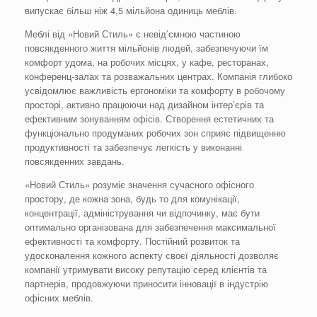
випускає більш ніж 4,5 мільйона одиниць меблів.
Меблі від «Новий Стиль» є невід’ємною частиною
повсякденного життя мільйонів людей, забезпечуючи їм
комфорт удома, на робочих місцях, у кафе, ресторанах,
конференц-залах та розважальних центрах. Компанія глибоко
усвідомлює важливість ергономіки та комфорту в робочому
просторі, активно працюючи над дизайном інтер’єрів та
ефективним зонуванням офісів. Створення естетичних та
функціонально продуманих робочих зон сприяє підвищенню
продуктивності та забезпечує легкість у виконанні
повсякденних завдань.
«Новий Стиль» розуміє значення сучасного офісного
простору, де кожна зона, будь то для комунікації,
концентрації, адміністрування чи відпочинку, має бути
оптимально організована для забезпечення максимальної
ефективності та комфорту. Постійний розвиток та
удосконалення кожного аспекту своєї діяльності дозволяє
компанії утримувати високу репутацію серед клієнтів та
партнерів, продовжуючи приносити інновації в індустрію
офісних меблів.