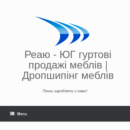
Skip
to
content
Реаю - ЮГ гуртові
продажі меблів |
Дропшипінг меблів
Почни заробляти з нами!
Menu