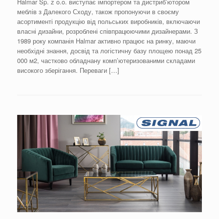
Halmar Sp. z o.o. виступає імпортером та дистриб’ютором
меблів з Далекого Сходу, також пропонуючи в своєму
асортименті продукцію від польських виробників, включаючи
власні дизайни, розроблені співпрацюючими дизайнерами. З
1989 року компанія Halmar активно працює на ринку, маючи
необхідні знання, досвід та логістичну базу площею понад 25
000 м2, частково обладнану комп’ютеризованими складами
високого зберігання. Переваги […]