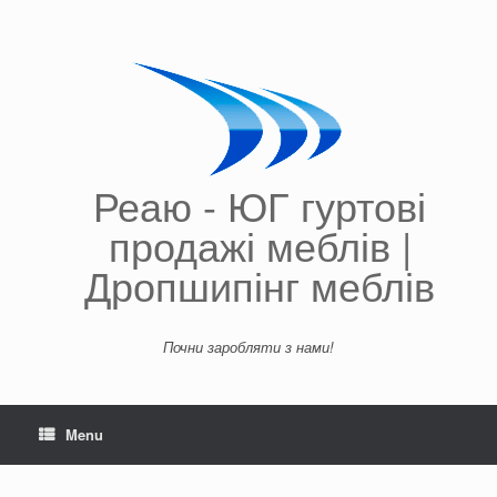
Skip
to
content
Реаю - ЮГ гуртові
продажі меблів |
Дропшипінг меблів
Почни заробляти з нами!
Menu