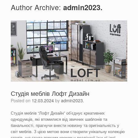
Author Archive:
admin2023.
Студія меблів Лофт Дизайн
Posted on
12.03.2024
by
admin2023.
Студія меблів “Лофт Дизайн” об’єднує креативних
однодумців, які втомилися від звичних шаблонів та
банальності, прагнучи внести новизну та оригінальність у
світ меблів. З цією метою вони створили унікальну колекцію
столів, що стала першим кроком у реалізації їхньої ідеї.